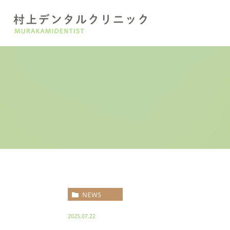
医院紹介
一般歯科・予防治療
診療項目
審美治療・
院長紹
口腔外科・顎関節症治療
NEWS
2025.07.22