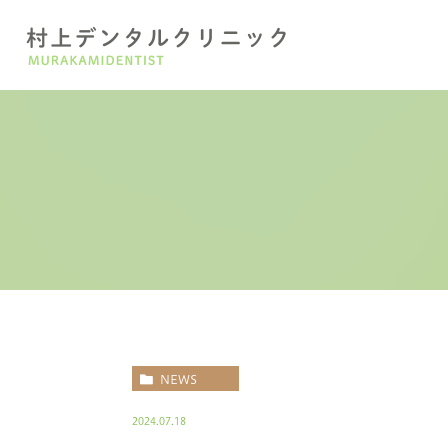
医院紹介
一般歯科・予防治療
診療項目
審美治療・
院長紹
口腔外科・顎関節症治療
NEWS
2024.07.18